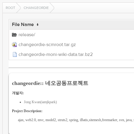
ROOT
CHANGEORDIE
File Name
↓
release/
changeordie-scmroot.tar.gz
changeordie-moni-wiki-data.tar.bz2
changeordie:: 네오공동프로젝트
개발자:
Jong Kwan(iamjkpark)
Project Description:
ajax, web2.0, mvc, model2, struts2, spring, iBatis,sitemesh,freema