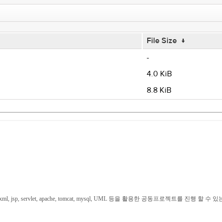
File Size
↓
-
4.0 KiB
8.8 KiB
rker, svn, java, xml, jsp, servlet, apache, tomcat, mysql, UML 등을 활용한 공동프로젝트를