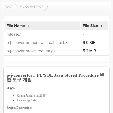
ROOT
P-J-CONVERTOR
File Name
↓
File Size
↓
release/
-
p-j-convertor-moni-wiki-data.tar.bz2
9.0 KiB
p-j-convertor-scmroot.tar.gz
5.2 MiB
p-j-convertor:: PL/SQL Java Stored Procedure 변
환 도구 개발
개발자:
Kyung Jun(gramer2188)
JaeYun(hjy7942)
Project Description: