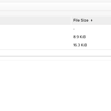
File Size
↓
-
8.9 KiB
16.3 KiB