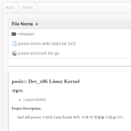
ROOT
POSIX
File Name
↓
release/
posix-moni-wiki-data.tar.bz2
posix-scmroot.tar.gz
posix:: Dev_x86 Linux Kernel
개발자:
Lim(lsfeel0204)
Project Description:
Intel x86 process 기반의 Linux Kernel 제작. 이제 막 첫발을 디뎠습니다.