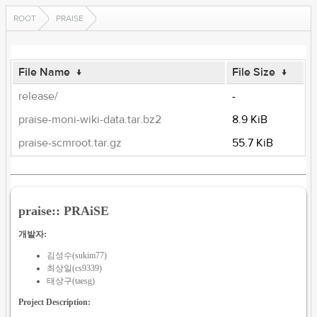
ROOT
PRAISE
File Name
↓
File Size
↓
release/
-
praise-moni-wiki-data.tar.bz2
8.9 KiB
praise-scmroot.tar.gz
55.7 KiB
praise:: PRAiSE
개발자:
김성수(sukim77)
최상일(cs9339)
태상구(taesg)
Project Description: