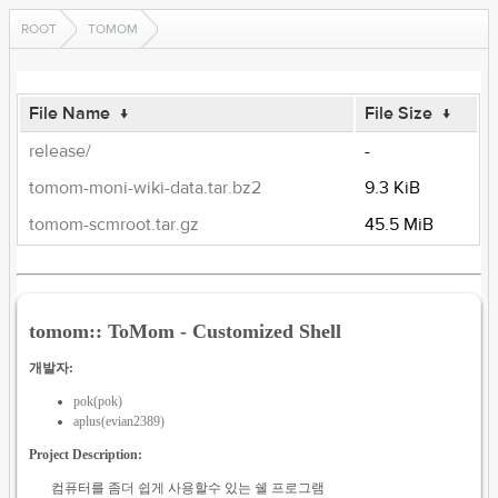
ROOT
TOMOM
File Name
↓
File Size
↓
release/
-
tomom-moni-wiki-data.tar.bz2
9.3 KiB
tomom-scmroot.tar.gz
45.5 MiB
tomom:: ToMom - Customized Shell
개발자:
pok(pok)
aplus(evian2389)
Project Description:
컴퓨터를 좀더 쉽게 사용할수 있는 쉘 프로그램